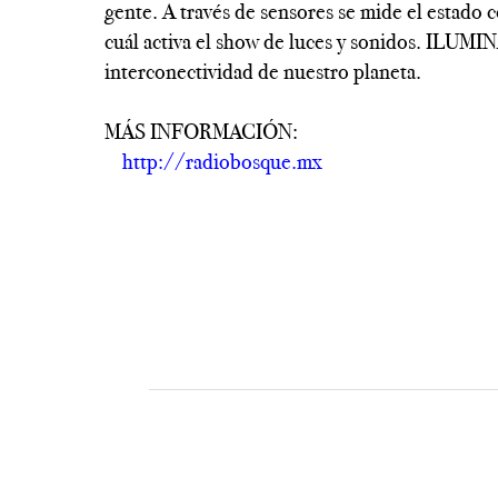
gente. A través de sensores se mide el estado c
cuál activa el show de luces y sonidos. ILUMINA
interconectividad de nuestro planeta.
----------------------------------------------------------
MÁS INFORMACIÓN:
-----------------------------
--
http://radiobosque.mx