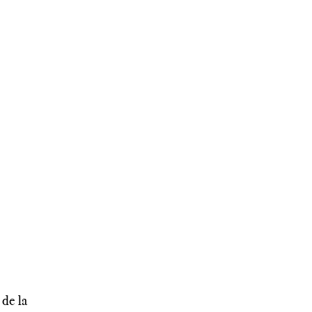
--------
 de la