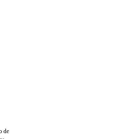
----
o de