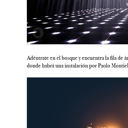
----------------------------------------------------------
Adéntrate en el bosque y encuentra la fila de á
donde habrá una instalación por Paolo Montiel 