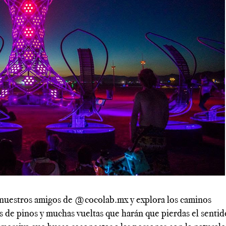
---------------------------------------------------------------------------
r nuestros amigos de
@cocolab.mx
y explora los caminos
s de pinos y muchas vueltas que harán que pierdas el sentid