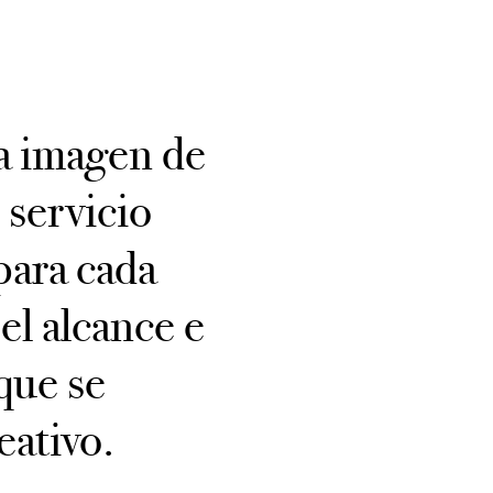
la imagen de
 servicio
para cada
el alcance e
que se
eativo.