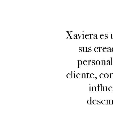
Xaviera es 
sus crea
personal
cliente, co
influ
desemp