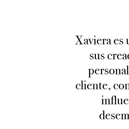
Xaviera es 
sus crea
personal
cliente, co
influ
desemp