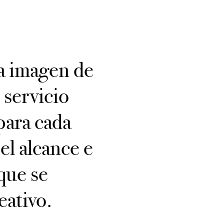
la imagen de
 servicio
para cada
el alcance e
que se
eativo.