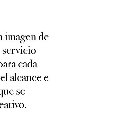
la imagen de
 servicio
para cada
el alcance e
que se
eativo.