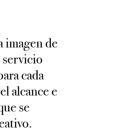
la imagen de
 servicio
para cada
el alcance e
que se
eativo.