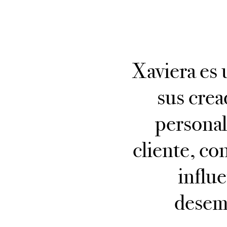
Xaviera es 
sus crea
personal
cliente, co
influ
desemp