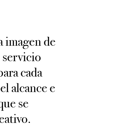
la imagen de
 servicio
para cada
el alcance e
que se
eativo.