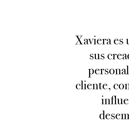
Xaviera es 
sus crea
personal
cliente, co
influ
desemp