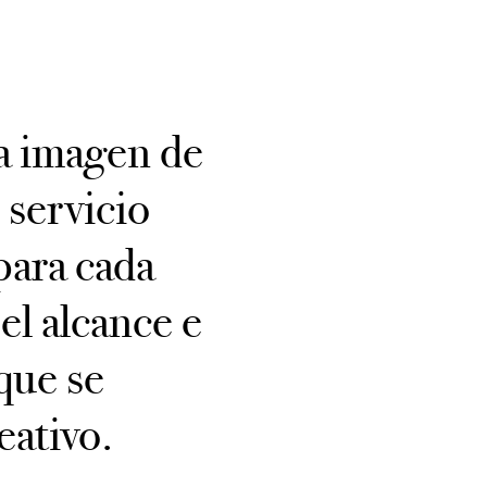
la imagen de
 servicio
para cada
el alcance e
que se
eativo.