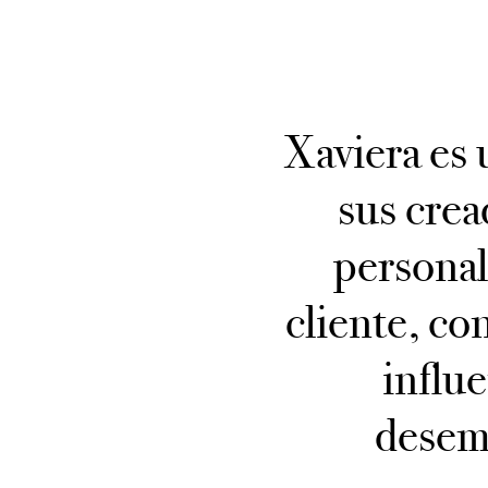
Xaviera es 
sus crea
personal
cliente, co
influ
desemp