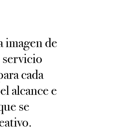
la imagen de
 servicio
para cada
el alcance e
que se
eativo.