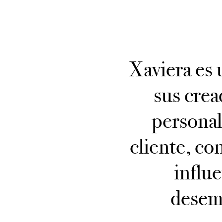
Xaviera es 
sus crea
personal
cliente, co
influ
desemp