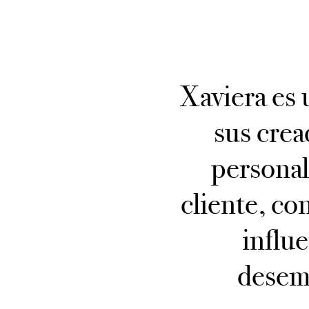
Xaviera es 
sus crea
personal
cliente, co
influ
desemp