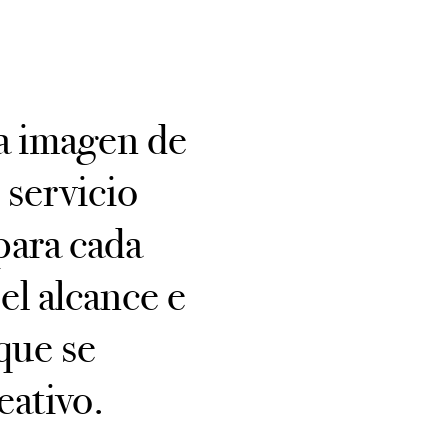
la imagen de
 servicio
para cada
el alcance e
que se
eativo.